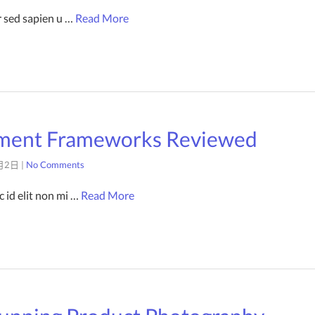
r sed sapien u …
Read More
ment Frameworks Reviewed
月2日
|
No Comments
 id elit non mi …
Read More