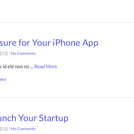
sure for Your iPhone App
月2日
|
No Comments
 id elit non mi …
Read More
bled
nch Your Startup
月2日
|
No Comments