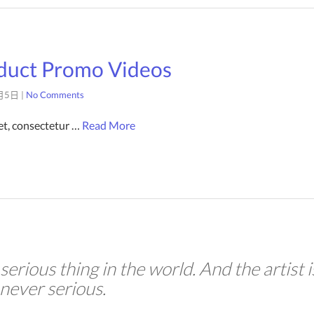
oduct Promo Videos
月5日
|
No Comments
et, consectetur …
Read More
 serious thing in the world. And the artist i
never serious.