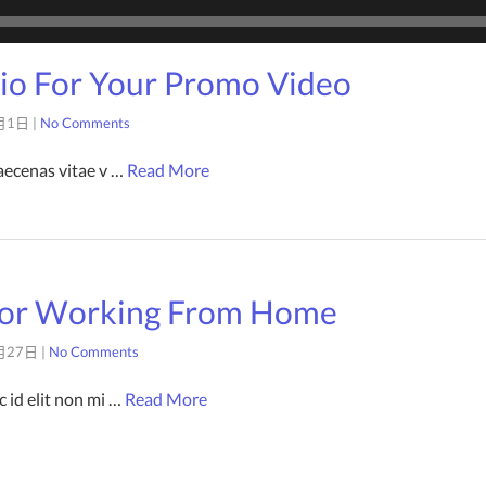
io For Your Promo Video
月1日
|
No Comments
aecenas vitae v …
Read More
 For Working From Home
月27日
|
No Comments
 id elit non mi …
Read More