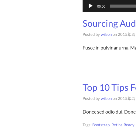
音
00:00
频
播
Sourcing Aud
放
Posted by
wilson
on
2015年3
器
Fusce in pulvinar urna. M
Top 10 Tips
Posted by
wilson
on
2015年2
Donec sed odio dui. Donec
Tags:
Bootstrap
,
Retina Ready