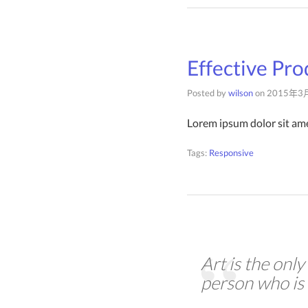
Effective Pr
Posted by
wilson
on
2015年3
Lorem ipsum dolor sit am
Tags:
Responsive
Art is the only
person who is 