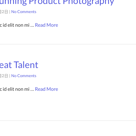
tunning Product Photography
月2日
|
No Comments
 id elit non mi …
Read More
eat Talent
月2日
|
No Comments
 id elit non mi …
Read More