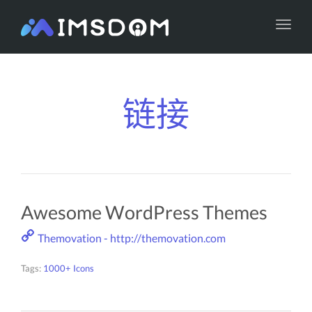
navig
Toggl
navig
链接
Awesome WordPress Themes
Themovation - http://themovation.com
Tags:
1000+ Icons